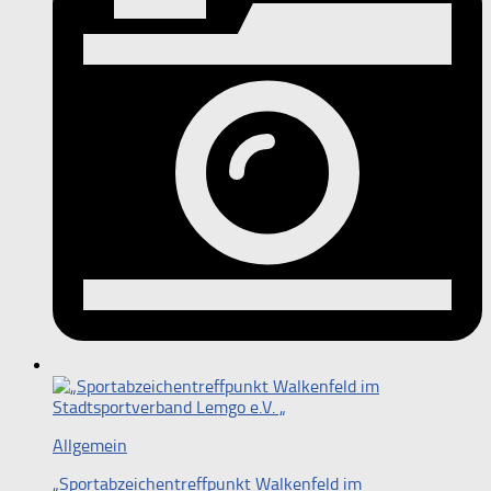
Allgemein
„Sportabzeichentreffpunkt Walkenfeld im