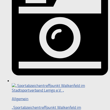
Allgemein
„Sportabzeichentreffpunkt Walkenfeld im